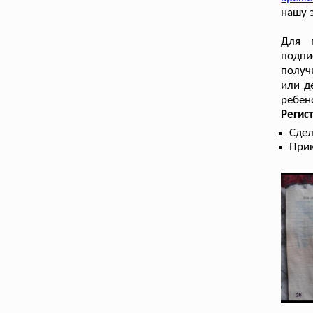
нашу 
Для 
подпи
получ
или д
ребен
Регис
Сдел
Прик