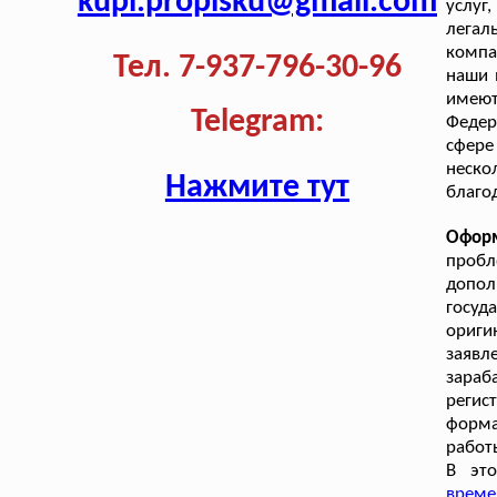
kupi.propisku@gmail.com
услуг
легал
компа
Тел. 7-937-796-30-96
наши 
имеют
Telegram:
Федер
сфере
неско
Нажмите тут
благо
Оформ
проб
допол
госуд
ориги
заявл
зараб
регис
форм
работ
В эт
време