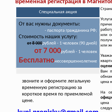
Временная регистрация в Магнито
Стран
Специальная акция
Услуг
От вас нужны документы:
причи
работ
- паспорта гражданина РФ;
или о
Стоимость наших услугу:
получ
от 8 000
рублей - 1 человек (90 дней)
или ж
от 7 000
рублей - 1 человек
Уважа
Бесплатно
квар
несовершеннолетние
оцени
Вам п
обман
звоните и оформите легальную
цена 
временную регистрацию за
На се
короткое время по приемлемой
офиц
цене.
цена 
следу