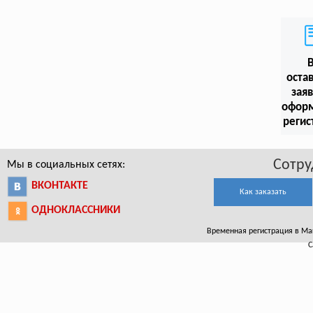
оста
заяв
офор
регис
Сотру
Мы в социальных сетях:
ВКОНТАКТЕ
Как заказать
ОДНОКЛАССНИКИ
Временная регистрация в Магн
С